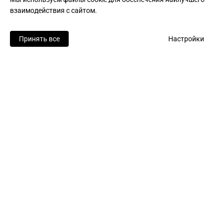
взаимодействия с сайтом.
Принять все
Настройки
Как установить
ChatVPN на Linux
ChatVPN на Linux использует
современные протоколы AmneziaWG,
Vless и Wireguard. Это даёт высокую
скорость и устойчивость соединения